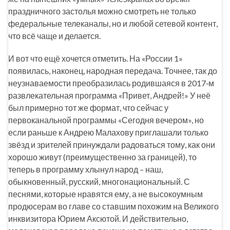
праздничного застолья можно смотреть не только
федеральные телеканалы, но и любой сетевой контент,
что всё чаще и делается.
И вот что ещё хочется отметить. На «России 1»
появилась, наконец, народная передача. Точнее, так до
неузнаваемости преобразилась родившаяся в 2017‑м
развлекательная программа «Привет, Андрей!» У неё
был примерно тот же формат, что сейчас у
первоканальной программы «Сегодня вечером», но
если раньше к Андрею Малахову приглашали только
звёзд и зрителей принуждали радоваться тому, как они
хорошо живут (преимущественно за границей), то
теперь в программу хлынул народ – наш,
обыкновенный, русский, многонациональный. С
песнями, которые нравятся ему, а не высокоумным
продюсерам во главе со ставшим похожим на Великого
инквизитора Юрием Аксютой. И действительно,