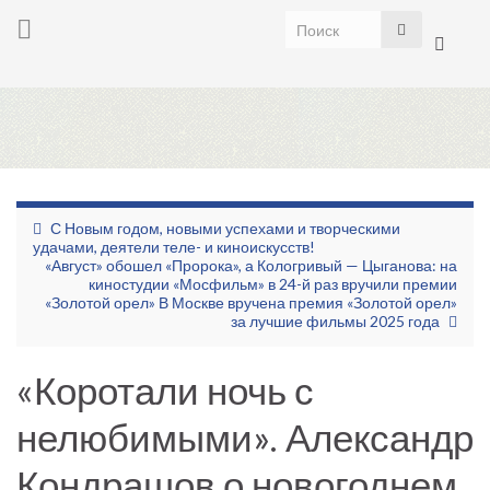
Toggle
search
form
Togg
navig
С Новым годом, новыми успехами и творческими
удачами, деятели теле- и киноискусств!
«Август» обошел «Пророка», а Кологривый — Цыганова: на
киностудии «Мосфильм» в 24-й раз вручили премии
«Золотой орел» В Москве вручена премия «Золотой орел»
за лучшие фильмы 2025 года
«Коротали ночь с
нелюбимыми». Александр
Кондрашов о новогоднем