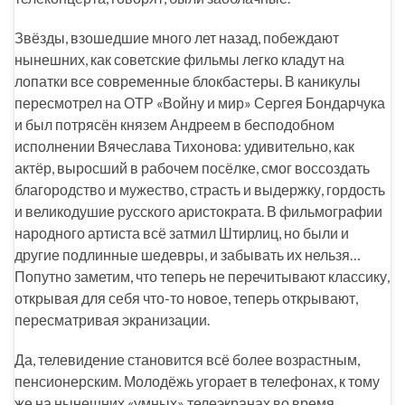
Звёзды, взошедшие много лет назад, побеждают
нынешних, как советские фильмы легко кладут на
лопатки все современные блокбастеры. В каникулы
пересмотрел на ОТР «Войну и мир» Сергея Бондарчука
и был потрясён князем Андреем в бесподобном
исполнении Вячеслава Тихонова: удивительно, как
актёр, выросший в рабочем посёлке, смог воссоздать
благородство и мужество, страсть и выдержку, гордость
и великодушие русского аристократа. В фильмографии
народного артиста всё затмил Штирлиц, но были и
другие подлинные шедевры, и забывать их нельзя…
Попутно заметим, что теперь не перечитывают классику,
открывая для себя что-то новое, теперь открывают,
пересматривая экранизации.
Да, телевидение становится всё более возрастным,
пенсионерским. Молодёжь угорает в телефонах, к тому
же на нынешних «умных» телеэкранах во время