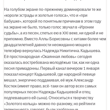
На голубом экране по-прежнему доминировали те же
«короли эстрады и золотые голоса», что и «при
бабушке», которой по понятным причинам в этом году
на экране не было, только голос звучал в «Иронии
судьбы», а из песен, спетых ею в XXI веке, ни одной и не
припомню. Вместо Аллы Борисовны с хитами более чем
двадцатилетней давности неожиданно мощно в
телеэфир вернулась Надежда Никитична. Кадышева.
Её простонародная «Окаянная любовь» сегодня
оказалась востребована молодёжью так, как ни одна
песня примадонны. Первый канал вечером 1 января
показал концерт Кадышевой, где народной певице
мешал, энергично поддакивая, её муж Александр
Костюк (имеет право, всё-таки он автор всех самых
популярных песен Надежды Кадышевой и отец
подпевавшего ей сына). Относиться к творчеству
«Золотого кольца» можно по-разному, но рейтинги
телеконцерта, говорят, были заоблачные.