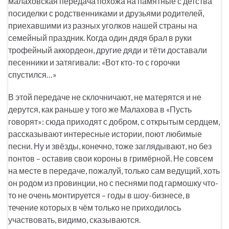
малаховская передача похожа на памятные с детства
посиделки с родственниками и друзьями родителей,
приехавшими из разных уголков нашей страны на
семейный праздник. Когда один дядя брал в руки
трофейный аккордеон, другие дяди и тёти доставали
песенники и затягивали: «Вот кто-то с горочки
спустился…»
В этой передаче не склочничают, не матерятся и не
дерутся, как раньше у того же Малахова в «Пусть
говорят»: сюда приходят с добром, с открытым сердцем,
рассказывают интересные истории, поют любимые
песни. Ну и звёзды, конечно, тоже заглядывают, но без
понтов – оставив свои короны в гримёрной. Не совсем
на месте в передаче, пожалуй, только сам ведущий, хоть
он родом из провинции, но с песнями под гармошку что-
то не очень монтируется – годы в шоу-бизнесе, в
течение которых в чём только не приходилось
участвовать, видимо, сказываются.