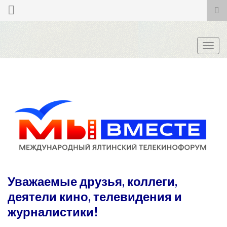
Tog
sea
for
Togg
navig
Уважаемые друзья, коллеги,
деятели кино, телевидения и
журналистики!