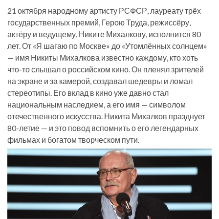
21 октября народному артисту РСФСР, лауреату трёх
государственных премий, Герою Труда, режиссёру,
актёру и ведущему, Никите Михалкову, исполнится 80
лет. От «Я шагаю по Москве» до «Утомлённых солнцем»
— имя Никиты Михалкова известно каждому, кто хоть
что-то слышал о российском кино. Он пленял зрителей
на экране и за камерой, создавал шедевры и ломал
стереотипы. Его вклад в кино уже давно стал
национальным наследием, а его имя — символом
отечественного искусства. Никита Михалков празднует
80-летие — и это повод вспомнить о его легендарных
фильмах и богатом творческом пути.