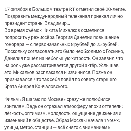
17 октября в Большом театре RT отметил своё 20-летие.
Поздравить международный телеканал приехал лично
президент страны Владимир…
Во время съёмок Никита Михалков осмелился
попросить у режиссёра Георгия Данелии повышение
гонорара — с первоначальных 8 рублей до 25 рублей.
Поскольку согласовать это было необходимо с Госкино,
Данелия пошёл на небольшую хитрость. Он заявил, что
на роль уже рассматривается другой актёр. Услышав
это, Михалков расплакался и извинился. Позже он
признавался, что так себя повёл по совету старшего
брата Андрея Кончаловского.
Фильм «Я шагаю по Москве» сразу же полюбился
зрителям. Ведь он отражал атмосферу эпохи оттепели:
лёгкость, оптимизм, молодость, ощущение движения и
изменений в обществе. Образ Москвы начала 1960-х:
улицы, метро, станции — всё снято с вниманием к