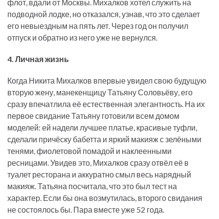
флот, вдали от Москвы. Михалков хотел служить на
подводной лодке, но отказался, узнав, что это сделает
его невыездным на пять лет. Через год он получил
отпуск и обратно из него уже не вернулся.
4. Личная жизнь
Когда Никита Михалков впервые увидел свою будущую
вторую жену, манекенщицу Татьяну Соловьёву, его
сразу впечатлила её естественная элегантность. На их
первое свидание Татьяну готовили всем домом
моделей: ей надели лучшее платье, красивые туфли,
сделали причёску бабетта и яркий макияж с зелёными
тенями, фиолетовой помадой и наклеенными
ресницами. Увидев это, Михалков сразу отвёл её в
туалет ресторана и аккуратно смыл весь нарядный
макияж. Татьяна посчитала, что это был тест на
характер. Если бы она возмутилась, второго свидания
не состоялось бы. Пара вместе уже 52 года.