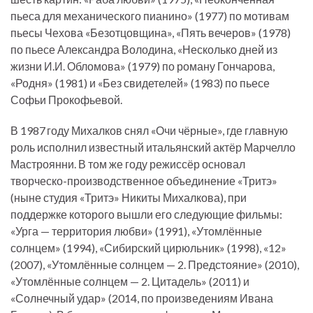
пьеса для механического пианино» (1977) по мотивам
пьесы Чехова «Безотцовщина», «Пять вечеров» (1978)
по пьесе Александра Володина, «Несколько дней из
жизни И.И. Обломова» (1979) по роману Гончарова,
«Родня» (1981) и «Без свидетелей» (1983) по пьесе
Софьи Прокофьевой.
В 1987 году Михалков снял «Очи чёрные», где главную
роль исполнил известный итальянский актёр Марчелло
Мастроянни. В том же году режиссёр основал
творческо-производственное объединение «Тритэ»
(ныне студия «Тритэ» Никиты Михалкова), при
поддержке которого вышли его следующие фильмы:
«Урга — территория любви» (1991), «Утомлённые
солнцем» (1994), «Сибирский цирюльник» (1998), «12»
(2007), «Утомлённые солнцем — 2. Предстояние» (2010),
«Утомлённые солнцем — 2. Цитадель» (2011) и
«Солнечный удар» (2014, по произведениям Ивана