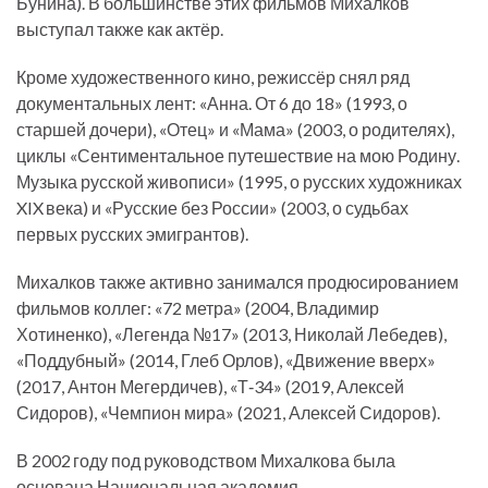
Бунина). В большинстве этих фильмов Михалков
выступал также как актёр.
Кроме художественного кино, режиссёр снял ряд
документальных лент: «Анна. От 6 до 18» (1993, о
старшей дочери), «Отец» и «Мама» (2003, о родителях),
циклы «Сентиментальное путешествие на мою Родину.
Музыка русской живописи» (1995, о русских художниках
XIX века) и «Русские без России» (2003, о судьбах
первых русских эмигрантов).
Михалков также активно занимался продюсированием
фильмов коллег: «72 метра» (2004, Владимир
Хотиненко), «Легенда №17» (2013, Николай Лебедев),
«Поддубный» (2014, Глеб Орлов), «Движение вверх»
(2017, Антон Мегердичев), «Т‑34» (2019, Алексей
Сидоров), «Чемпион мира» (2021, Алексей Сидоров).
В 2002 году под руководством Михалкова была
основана Национальная академия