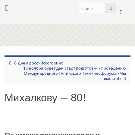
Toggle
search
form
Togg
navig
С Днем российского кино!
10 ноября будет дан старт подготовки к проведению
Международного Ялтинского Телекинофорума «Мы
вместе!»
Михалкову — 80!
От имени организаторов и