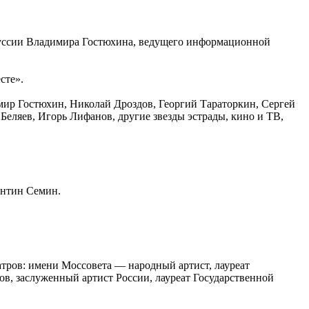
оруссии Владимира Гостюхина, ведущего информационной
сте».
ир Гостюхин, Николай Дроздов, Георгий Тараторкин, Сергей
еляев, Игорь Лифанов, другие звезды эстрады, кино и ТВ,
антин Семин.
еатров: имени Моссовета — народный артист, лауреат
в, заслуженный артист России, лауреат Государственной