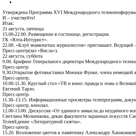
Утверждена Программа XVI Международного телекинофорума «
И – участвуйте!
Итак:
21 августа, пятница
15.00-22.00. Размещение в гостинице, регистрация.
ГК «Ялта-Интурист».
22.00. «Клуб знаменитых журналистов» приглашает. Ведущий 
Пресс-центр(зал «Висла»).
22 августа, суббота
9.00. Брифинг Генерального директора Международного телек
Пресс-центр
9.30.Открытие фотовыставки Моники Функе, члена немецкой а
Пресс-центр.
10.00-11.30. Круглый стол «ТВ и кино: правда и ложь о Вели
Евгений Тарло.
Пресс-центр.
11.30–13.15. Информационные просмотры телепрограмм, доку
Пресс-центр, кинозал.
12.00-13.00. Дискуссия «От удачного замысла до неудачного
Светлана Мельникова, декан факультета экранных искусств Са
ТелевЕдение «Литературной газеты».
Пресс-центр.
15.20. Возложение цветов к памятнику Александру Ханжонкову