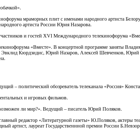
собачкой».
екинофорума мраморных плит с именами народного артиста Бел
народного артиста России Юрия Назарова.
участников и гостей XVI Международного телекинофорума «Вме
лекинофорума «Вместе». В концертной программе заняты Владим
, Эвклид Кюрдзидис, Юрий Назаров, Алексей Шевченков, Юрий Б
на.
дущий – политический обозреватель телеканала «Россия» Конст
ментальных и игровых фильмов.
 возможен ли мир?». Ведущий – писатель Юрий Поляков.
ют главный редактор «Литературной газеты» Ю.Поляков, актеры т
ный артист, лауреат Государственнной премии России Б.Невзоро