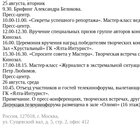
25 августа, вторник
9.30. Брифинг Александра Беликова.
Пресс-центр.
10.00-11.00. «Секреты успешного репортажа». Мастер-класс в
Пресс-центр.
12.00-12.30. Вручение специальных призов группе авторов кон
Кинозал.
16.00. Церемония вручения наград победителям творческих к
Зал «Хрустальный» ГК «Ялта-Интурист».
15.30-16.30. «Спросите совета у Мастера». Творческая встре
Кинозал.
17.00-18.15. Мастер-класс «Журналист в экстремальной ситу
Петр Любимов.
Пресс-центр.
26 августа, среда
10.45. Отъезд участников и гостей телекинофорума, вылетающ
ГК «Ялта-Интурист».
Примечание. О пресс-конференциях, творческих встречах, др
Дирекция телекинофорума размещена в зале «Олимп» (16 этаж)
Генеральная дирекция:
Россия, 127018, г. Москва,
ул. Сущевский вал, д. 5, стр. 2, офис 412