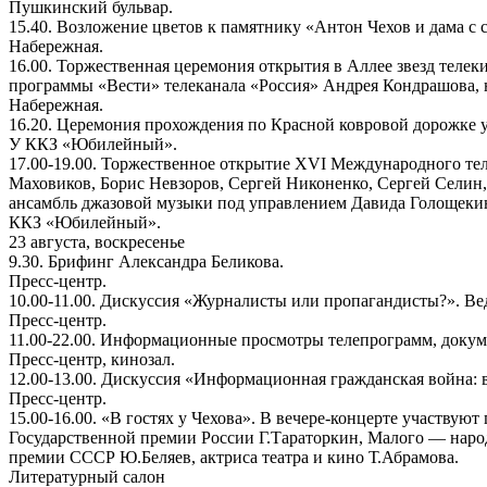
Пушкинский бульвар.
15.40. Возложение цветов к памятнику «Антон Чехов и дама с 
Набережная.
16.00. Торжественная церемония открытия в Аллее звезд тел
программы «Вести» телеканала «Россия» Андрея Кондрашова, 
Набережная.
16.20. Церемония прохождения по Красной ковровой дорожке 
У ККЗ «Юбилейный».
17.00-19.00. Торжественное открытие XVI Международного те
Маховиков, Борис Невзоров, Сергей Никоненко, Сергей Селин
ансамбль джазовой музыки под управлением Давида Голощеки
ККЗ «Юбилейный».
23 августа, воскресенье
9.30. Брифинг Александра Беликова.
Пресс-центр.
10.00-11.00. Дискуссия «Журналисты или пропагандисты?». Ве
Пресс-центр.
11.00-22.00. Информационные просмотры телепрограмм, доку
Пресс-центр, кинозал.
12.00-13.00. Дискуссия «Информационная гражданская война:
Пресс-центр.
15.00-16.00. «В гостях у Чехова». В вечере-концерте участву
Государственной премии России Г.Тараторкин, Малого — народ
премии СССР Ю.Беляев, актриса театра и кино Т.Абрамова.
Литературный салон