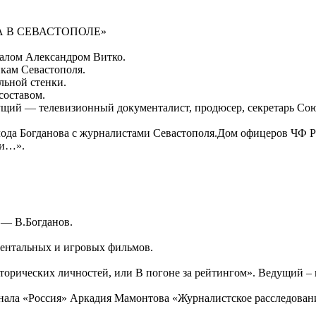
 В СЕВАСТОПОЛЕ»
ралом Александром Витко.
кам Севастополя.
льной стенки.
составом.
дущий — телевизионный документалист, продюсер, секретарь Со
олода Богданова с журналистами Севастополя.Дом офицеров ЧФ 
ли…».
 — В.Богданов.
ментальных и игровых фильмов.
сторических личностей, или В погоне за рейтингом». Ведущий 
анала «Россия» Аркадия Мамонтова «Журналистское расследование