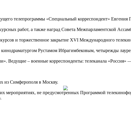
едущего телепрограммы «Специальный корреспондент» Евгения П
курсных работ, а также наград Совета Межпарламентской Ассамб
онкурсов и торжественное закрытие XVI Международного телеки
ча с кинодраматургом Рустамом Ибрагимбековым, четырежды лау
ации». Ведущие – военные корреспонденты: телеканала «Росси
их из Симферополя в Москву.
угих мероприятиях, не предусмотренных Программой телекинофо
.