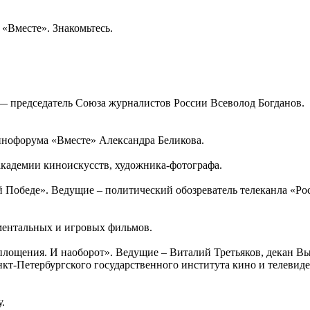
Вместе». Знакомьтесь.
— председатель Союза журналистов России Всеволод Богданов.
инофорума «Вместе» Александра Беликова.
кадемии киноискусств, художника-фотографа.
кой Победе». Ведущие – политический обозреватель телеканла «
ментальных и игровых фильмов.
 воплощения. И наоборот». Ведущие – Виталий Третьяков, дека
нкт-Петербургского государственного института кино и телеви
.