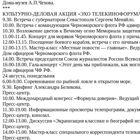
Дома-музея А.П.Чехова.
***
КУЛЬТУРНО-ДЕЛОВАЯ АКЦИЯ «ЭХО ТЕЛЕКИНОФОРУМА
9.30. Встреча с губернатором Севастополя Сергеем Меняйло.
10.00. Встреча с командующим Черноморского флота РФ адми
10.30. Возложение цветов к Вечному огню Мемориала защитни
11.00-11.45. Концерт для моряков Черноморского флота у прича
12.00-13.15. Посещение боевого корабля, встреча с его личным 
12.00-13.15. Мастер-класс «Местные новости — главные». Ве
Дом офицеров Черноморского флота РФ.
14.00. Встреча председателя Союза журналистов России Всев
16.00-18.00. Гала-концерт «Этот день мы приближали, как мог
Дом офицеров ЧФ РФ.
24 августа, понедельник
6.00-9.00. Соревнование по рыбной ловле в открытом море.
9.30. Брифинг Александра Беликова.
Пресс-центр.
10.00. Международный конгресс «Формула доверия». Ведущий
Пресс-центр.
11.30-19.00. Информационные просмотры телепрограмм, доку
Пресс-центр, кинозал.
12.00-13.00. Дискуссия «Экранизация классики и биографий и
Пресс-центр.
14.00-15.00. Мастер-класс специального корреспондента телек
Пресс-центр.