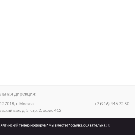
льная дирекция:
127018, г. Москва,
+7 (916) 446 72 50
вский вал, д. 5, стр. 2, офис 412
ялтинский телекинофорум "Мы вместе!"
ссылка обязательна
!!!