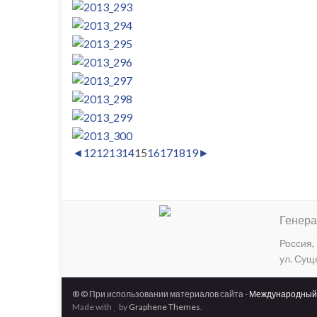
◄
1
2
12
13
14
15
16
17
18
19
►
Генера
Россия, 
ул. Суще
® © При использовании материалов сайта -
Международный 
Made with
by
Graphene Themes
.